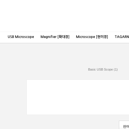
USB Microscope
Magnifier [확대경]
Microscope [현미경]
TAGAR
Basic USB Scope (1)
판