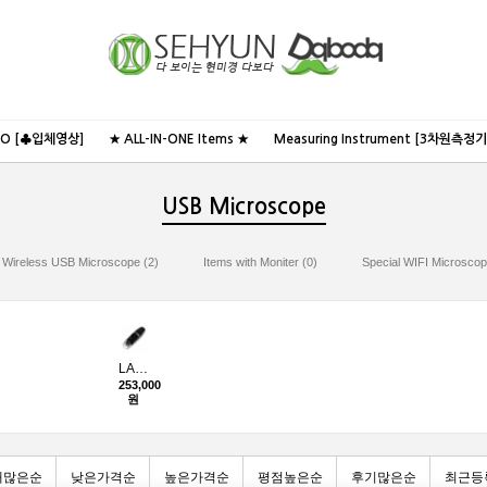
NO [♣입체영상]
★ ALL-IN-ONE Items ★
Measuring Instrument [3차원측정기
USB Microscope
Wireless USB Microscope (2)
Items with Moniter (0)
Special WIFI Microscop
LA-200M
253,000
원
매많은순
낮은가격순
높은가격순
평점높은순
후기많은순
최근등